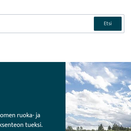
Etsi
uomen ruoka- ja
ksenteon tueksi.