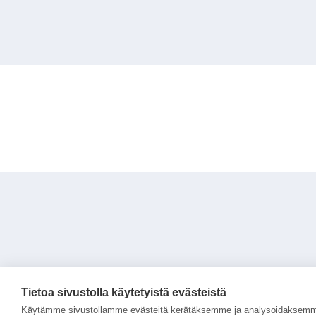
Seuraa
meitä
Links
Tilaa uutiskirje
sosiaalisessa
Tietoa sivustolla käytetyistä evästeistä
to
Luonnonvarakeskus (Luke
Käytämme sivustollamme evästeitä kerätäksemme ja analysoidaksemme