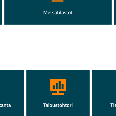
Metsätilastot
kanta
Taloustohtori
Ti