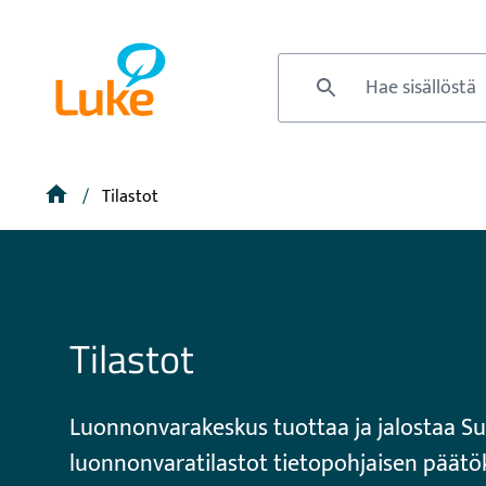
Siirry
pääsisältöön
Etusivu
Hae sivustolta
Murupolku
Etusivu
Tilastot
Tilastot
Luonnonvarakeskus tuottaa ja jalostaa S
luonnonvaratilastot tietopohjaisen päätö