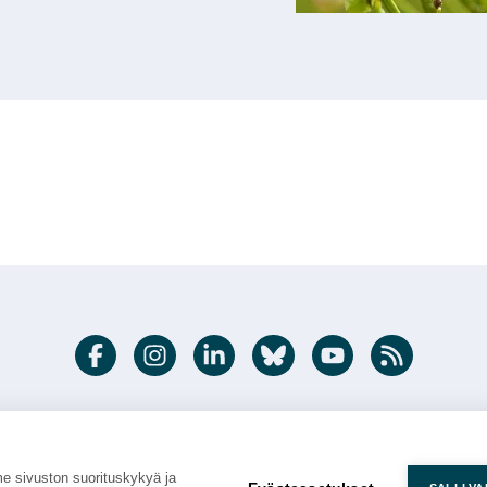
Facebook
Instagram
LinkedIn
Bluesky
Youtube
RSS feed
|
|
|
|
|
Medialle
Saavutettavuus
Tietosuoja
Tietoa evästeistä
) | Latokartanonkaari 9, 00790 Helsinki | Puh.
029 532 6000
© Lu
 sivuston suorituskykyä ja